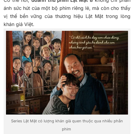
Có thể nói,
doanh thu phim Lật Mặt 8
không chỉ phản
ánh sức hút của một bộ phim riêng lẻ, mà còn cho thấy
vị thế bền vững của thương hiệu Lật Mặt trong lòng
khán giả Việt.
Series Lật Mặt có lượng khán giả quen thuộc qua nhiều phần
phim