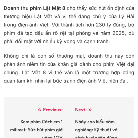
Doanh thu phim Lật Mặt 8
cho thấy sức hút ổn định của
thương hiệu Lật Mặt và vị thế đáng chú ý của Lý Hải
trong điện ảnh Việt. Với thành tích hơn 230 tỷ đồng, bộ
phim đã tạo dấu ấn rõ rệt tại phòng vé năm 2025, dù
phải đối mặt với nhiều kỳ vọng và cạnh tranh.
Không chỉ là con số thương mại, doanh thu này còn
phản ánh niềm tin của khán giả dành cho phim Việt đại
chúng. Lật Mặt 8 vì thế vẫn là một trường hợp đáng
quan tâm khi nhìn lại bức tranh điện ảnh Việt hiện đại.
Điều
Previous:
Next:
hướng
Xem phim Cách em 1
Nhảy cao kiểu nằm
milimet: Sức hút phim giờ
nghiêng: Kỹ thuật và
bài