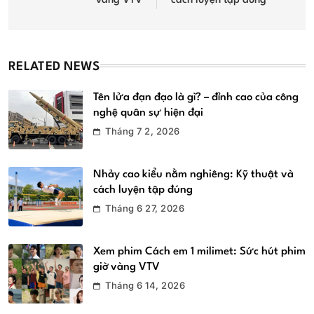
vàng VTV
cách luyện tập đúng
viết
RELATED NEWS
Tên lửa đạn đạo là gì? – đỉnh cao của công
nghệ quân sự hiện đại
Tháng 7 2, 2026
Nhảy cao kiểu nằm nghiêng: Kỹ thuật và
cách luyện tập đúng
Tháng 6 27, 2026
Xem phim Cách em 1 milimet: Sức hút phim
giờ vàng VTV
Tháng 6 14, 2026